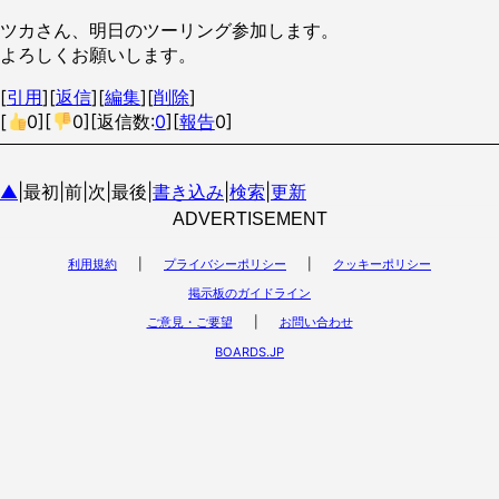
ツカさん、明日のツーリング参加します。
よろしくお願いします。
[
引用
][
返信
][
編集
][
削除
]
[
0
][
0
][返信数:
0
][
報告
0]
▲
|最初|前|次|最後|
書き込み
|
検索
|
更新
ADVERTISEMENT
利用規約
|
プライバシーポリシー
|
クッキーポリシー
掲示板のガイドライン
ご意見・ご要望
|
お問い合わせ
BOARDS.JP