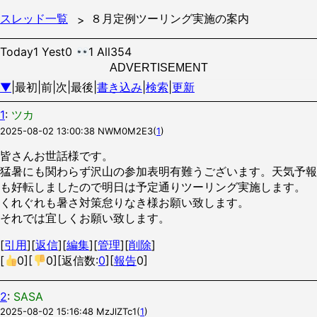
スレッド一覧
８月定例ツーリング実施の案内
Today1 Yest0
1 All354
ADVERTISEMENT
▼
|最初|前|次|最後|
書き込み
|
検索
|
更新
1
:
ツカ
2025-08-02 13:00:38
NWM0M2E3
(
1
)
皆さんお世話様です。
猛暑にも関わらず沢山の参加表明有難うございます。天気予報
も好転しましたので明日は予定通りツーリング実施します。
くれぐれも暑さ対策怠りなき様お願い致します。
それでは宜しくお願い致します。
[
引用
][
返信
][
編集
][
管理
][
削除
]
[
0
][
0
][返信数:
0
][
報告
0]
2
:
SASA
2025-08-02 15:16:48
MzJlZTc1
(
1
)