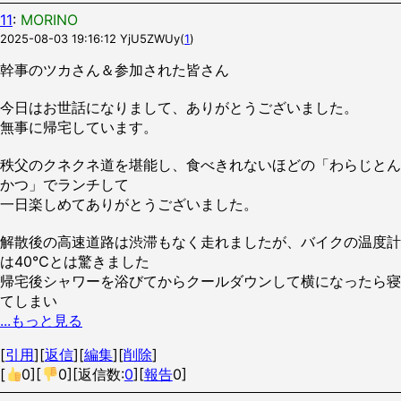
11
:
MORINO
2025-08-03 19:16:12
YjU5ZWUy
(
1
)
幹事のツカさん＆参加された皆さん
今日はお世話になりまして、ありがとうございました。
無事に帰宅しています。
秩父のクネクネ道を堪能し、食べきれないほどの「わらじとん
かつ」でランチして
一日楽しめてありがとうございました。
解散後の高速道路は渋滞もなく走れましたが、バイクの温度計
は40℃とは驚きました
帰宅後シャワーを浴びてからクールダウンして横になったら寝
てしまい
...もっと見る
[
引用
][
返信
][
編集
][
削除
]
[
0
][
0
][返信数:
0
][
報告
0]