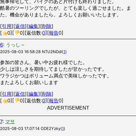
無事帰宅して、バイクのあと片付けも終わりました。
酷暑のツーリングでしたが、とても楽しく過ごせました。ま
た、機会がありましたら、よろしくお願いいたします。
[
引用
][
返信
][
編集
][
削除
]
[
0
][
0
][返信数:
0
][
報告
0]
6
:
うっし～
2025-08-03 16:58:28
NTU2NDdl
(
1
)
参加の皆さん、暑い中お疲れ様でした。
少しは涼しさを期待してましたが甘かったです。
ワラジかつはボリューム満点で美味しかったです。
またよろしくお願いします
[
引用
][
返信
][
編集
][
削除
]
[
0
][
0
][返信数:
0
][
報告
0]
ADVERTISEMENT
7
:
マサ
2025-08-03 17:07:14
ODE2Yzky
(
1
)