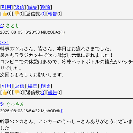
[
引用
][
返信
][
編集
][
削除
]
[
0
][
0
][返信数:
0
][
報告
0]
4
:
さとし
2025-08-03 16:23:58
NjUzODAz
(
1
)
>>1
幹事のツカさん、皆さん、本日はお疲れさまでした。
暑さもワラジカツ丼で吹っ飛ばし元気に走れました！
コンビニでの休憩は多めで、冷凍ペットボトルの補充がバッチ
リでした。
次回もよろしくお願いします。
[
引用
][
返信
][
編集
][
削除
]
[
0
][
0
][返信数:
0
][
報告
0]
5
:
ぐっさん
2025-08-03 16:54:22
MjhhODdl
(
1
)
幹事のツカさん、アンカーのうっし～さんありがとうございま
した。