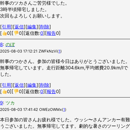
幹事のツカさんご苦労様でした。
3時半頃帰宅しました。
次回もよろしくお願いします。
[
引用
][
返信
][
編集
][
削除
]
[
0
][
0
][返信数:
0
][
報告
0]
8
:
のぼ
2025-08-03 17:12:21
ZWFkNzVi
(
1
)
幹事のつかさん。参加の皆様今日はありがとうございました。
無事帰宅しています。走行距離304.6km,平均燃費20.9km/lで
した。
[
引用
][
返信
][
編集
][
削除
]
[
0
][
0
][返信数:
0
][
報告
0]
9
:
ツカ
2025-08-03 17:41:42
OWEzOWMx
(
1
)
本日参加の皆さんお疲れ様でした。ウッシ〜さんアンカー有難
うございました。無事帰宅してます。劇的な暑さのツーリング