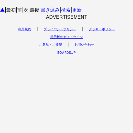
▲
|最初|前|次|最後|
書き込み
|
検索
|
更新
ADVERTISEMENT
利用規約
|
プライバシーポリシー
|
クッキーポリシー
掲示板のガイドライン
ご意見・ご要望
|
お問い合わせ
BOARDS.JP