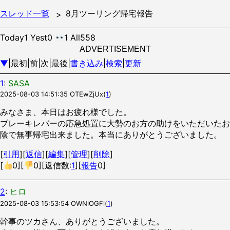
スレッド一覧
8月ツーリング帰宅報告
Today1 Yest0
1 All558
ADVERTISEMENT
▼
|最初|前|次|最後|
書き込み
|
検索
|
更新
1
:
SASA
2025-08-03 14:51:35
OTEwZjUx
(
1
)
みなさま、本日はお疲れ様でした。
ブレーキレバーの応急処置に大勢のお方の助けをいただいたお
陰で無事帰宅出来ました。本当にありがとうございました。
[
引用
][
返信
][
編集
][
管理
][
削除
]
[
0
][
0
][返信数:
1
][
報告
0]
2
:
ヒロ
2025-08-03 15:53:54
OWNlOGFl
(
1
)
幹事のツカさん、ありがとうございました。