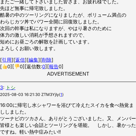
またご一緒して下さいました皆さま、お疲れ様でした。
先ほど無事に帰宅致しました。
酷暑の中のツーリングになりましたが、ボリューム満点の
わらじカツ丼でパワー全開に回復致しました。
次回の幹事は私になりますが、やはり暑さのために
体力の激しい消耗が予想されますので、
短めにお昼ごろの解散を計画しています。
よろしくお願い致します。
[
引用
][
返信
][
編集
][
削除
]
[
0
][
0
][返信数:
0
][
報告
0]
ADVERTISEMENT
3
:
トシ
2025-08-03 16:21:30
ZTM3YjIy
(
1
)
16:00に帰宅し水シャワーを浴びて冷えたスイカを食べ熱覚ま
ししました。
ツーナビのツカさん、ありがとうございました。又、メンバー
皆様とも楽しい会話とツーリングを堪能。 しかし、暑かった
ですね。軽い熱中症みたい!!