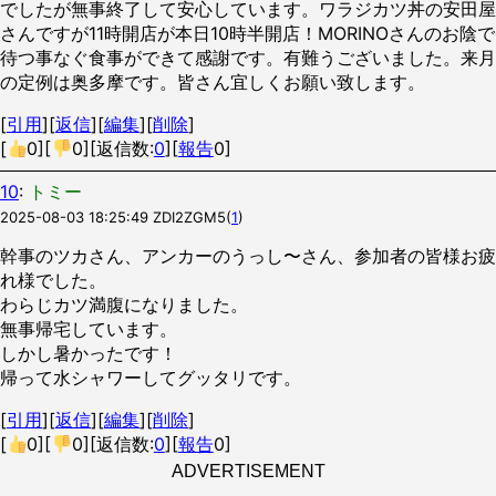
でしたが無事終了して安心しています。ワラジカツ丼の安田屋
さんですが11時開店が本日10時半開店！MORINOさんのお陰で
待つ事なぐ食事ができて感謝です。有難うございました。来月
の定例は奥多摩です。皆さん宜しくお願い致します。
[
引用
][
返信
][
編集
][
削除
]
[
0
][
0
][返信数:
0
][
報告
0]
10
:
トミー
2025-08-03 18:25:49
ZDI2ZGM5
(
1
)
幹事のツカさん、アンカーのうっし〜さん、参加者の皆様お疲
れ様でした。
わらじカツ満腹になりました。
無事帰宅しています。
しかし暑かったです！
帰って水シャワーしてグッタリです。
[
引用
][
返信
][
編集
][
削除
]
[
0
][
0
][返信数:
0
][
報告
0]
ADVERTISEMENT